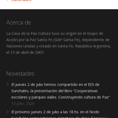
Acerca de
La Casa de la Pax Cultura tuvo su origen en el Grupo de
Acción por la Paz Santa Fe (GAP Santa Fe), dependiente de
Naciones Unidas y creado en Santa Fe, República Argentina,
el 13 de abril de 2007.
Novedades
El jueves 2 de julio hemos compartido en el EDI de
Sunchales, la presentación del libro “Cooperativas
escolares y parques viales. Construyendo cultura de Paz”
13 julio, 2026
El próximo jueves 2 de julio a las 18 hs. en el Nodo