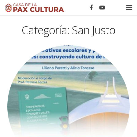
Home
Categoría:
San Justo
Novedades
Eventos
Calendario ONU
Proyectos
Nodos
Acerca de