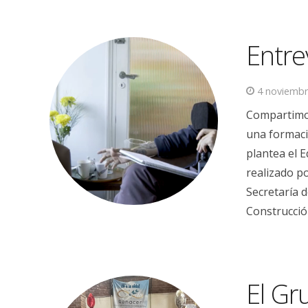
Entre
4 noviembr
Compartimos
una formaci
plantea el E
realizado po
Secretaría 
Construcció
El G