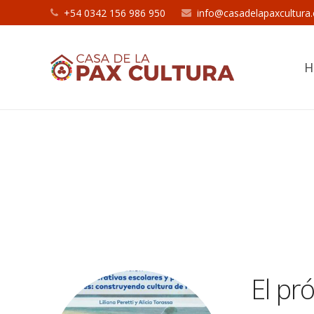
+54 0342 156 986 950
info@casadelapaxcultura
H
El pr