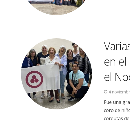
Varia
en el
el No
4 noviembr
Fue una gra
coro de niño
coreutas de 