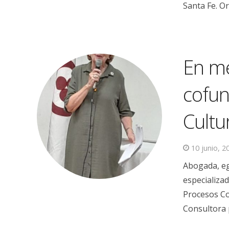
Santa Fe. O
En me
cofun
Cultu
10 junio, 2
Abogada, eg
especializa
Procesos Co
Consultora